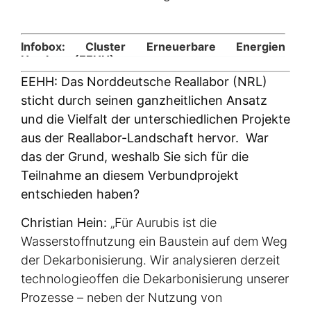
Infobox: Cluster Erneuerbare Energien
Hamburg (EEHH)
EEHH: Das Norddeutsche Reallabor (NRL)
Das EEHH ist das zentrale regionale
sticht durch seinen ganzheitlichen Ansatz
Branchennetzwerk für Energiesysteme der
und die Vielfalt der unterschiedlichen Projekte
Zukunft in Hamburg. Seit 2010 bietet es
Vernetzungs- und Informationsmöglichkeiten für
aus der Reallabor-Landschaft hervor. War
interessierte Akteure. Momentan gehören rund
das der Grund, weshalb Sie sich für die
250 Unternehmen aus Segmenten wie
Teilnahme an diesem Verbundprojekt
Finanzierung, Forschung, Produktion,
entschieden haben?
Projektentwicklung und Rechtsberatung dem
Cluster an. Einen besonderen Fokus legt das
Christian Hein:
„Für Aurubis ist die
EEHH darauf, die Kompetenzen der Hansestadt
Wasserstoffnutzung ein Baustein auf dem Weg
Hamburg im Bereich Windenergie
der Dekarbonisierung. Wir analysieren derzeit
weiterzuentwickeln.
technologieoffen die Dekarbonisierung unserer
Prozesse – neben der Nutzung von