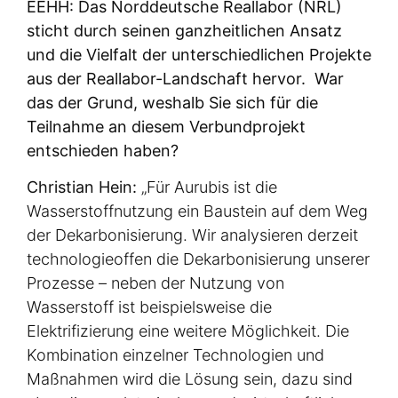
EEHH: Das Norddeutsche Reallabor (NRL)
Hein seit 2004 als „Leiter Energiewirtschaft“ bei
sticht durch seinen ganzheitlichen Ansatz
der E.ON Hanse Wärme GmbH seine
und die Vielfalt der unterschiedlichen Projekte
Führungsqualitäten ausbauen. 2011 wechselte er
aus der Reallabor-Landschaft hervor. War
zur Aurubis AG und hat dort bis 2022 als
„Director Corporate Energy & Climate Affairs“
das der Grund, weshalb Sie sich für die
gearbeitet. 2022 machte er einen weiteren Schritt
Teilnahme an diesem Verbundprojekt
und ist derzeit bei Aurubis als „Head of
entschieden haben?
Sustainability“ tätig. Seit 2020 ist der zweifache
Christian Hein:
„Für Aurubis ist die
Vater darüber hinaus als Leiter der Arbeitsgruppe
„Industrie“ für das Verbundprojekt
Wasserstoffnutzung ein Baustein auf dem Weg
„Norddeutsches Reallabor“ zuständig.
der Dekarbonisierung. Wir analysieren derzeit
technologieoffen die Dekarbonisierung unserer
Prozesse – neben der Nutzung von
Wasserstoff ist beispielsweise die
Elektrifizierung eine weitere Möglichkeit. Die
Kombination einzelner Technologien und
Maßnahmen wird die Lösung sein, dazu sind